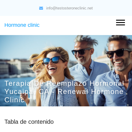
info@testosteroneclinic.net
Hormone clinic
Terapia De Reemplazo Hormonal
Yucaipa, CA - Renewal Hormone
Clinic
Tabla de contenido