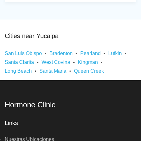
Cities near Yucaipa
San Luis Obispo
Bradenton
Pearland
Lufkin
Santa Clarita
West Covina
Kingman
Long Beach
Santa Maria
Queen Creek
Hormone Clinic
Links
Nuestras Ubicaciones